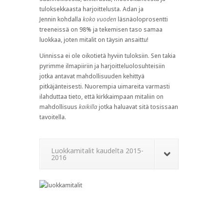
tuloksekkaasta harjoittelusta. Adan ja
Jennin kohdalla
koko vuoden
läsnäoloprosentti
treeneissä on 98% ja tekemisen taso samaa
luokkaa, joten mitalit on täysin ansaittu!
Uinnissa ei ole oikotietä hyviin tuloksiin. Sen takia
pyrimme ilmapiiriin ja harjoitteluolosuhteisiin
jotka antavat mahdollisuuden kehittyä
pitkäjänteisesti. Nuorempia uimareita varmasti
ilahduttaa tieto, että kirkkaimpaan mitaliin on
mahdollisuus
kaikilla
jotka haluavat sitä tosissaan
tavoitella.
Luokkamitalit kaudelta 2015-
2016