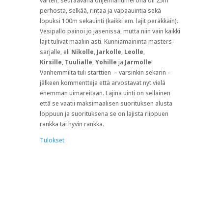
varten; seuraavana ohjelmanumerona oli 25m
perhosta, selkää, rintaa ja vapaauintia sekä
lopuksi 100m sekauinti (kaikki em. lajit peräkkäin).
Vesipallo painoi jo jäsenissä, mutta niin vain kaikki
lajit tulivat maaliin asti. Kunniamaininta masters-
sarjalle, eli
Nikolle
,
Jarkolle
,
Leolle
,
Kirsille
,
Tuulialle
,
Yohille
ja
Jarmolle
!
Vanhemmilta tuli starttien – varsinkin sekarin –
jälkeen kommentteja että arvostavat nyt vielä
enemmän uimareitaan. Lajina uinti on sellainen
että se vaatii maksimaalisen suorituksen alusta
loppuun ja suorituksena se on lajista riippuen
rankka tai hyvin rankka.
Tulokset
Hengenpelastusviesti
Vesipallon ja viiden kilpauintistartin jälkeen
vuorossa oli viimeinen laji. Viestejä oli kaksi ja