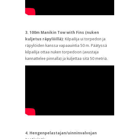
3. 100m Manikin Tow with Fins (nuken
kuljetus räpylöillä):
Kilpailija ui torpedon ja
räpylöiden kanssa vapaauintia 50 m. Päätyssä
kilpailija ottaa nuken torpedoon (avustaja
kannattelee pinnalla) ja kuljettaa sitä 50 metriä.
4. Hengenpelastajan/uinninvalvojan