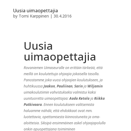
Rovaniemen Uimaseuralle on erittäin tärkeää, että
meillä on koulutettuja ohjaajia jokaisella tasolla.
Panostamme joka vuosi ohjaajien koulutukseen, ja
huhtikuussa
Jaakon
,
Pauliinan
,
Sarin
ja
Wiljamin
uimakoulutiimin vahvistukseksi valmistui kaksi
uunituoretta uimaopettajaa:
Aada Ketola
ja
Riikka
Putkivaara
. Ennen koulutukseen valitsemista
haluamme nähdä, että ehdokkaat ovat mm.
luotettavia, opettamisesta kiinnostuneita ja oma-
aloitteisia. Siksipä ensimmäinen askel ohjaajapolulla
onkin apuopettajana toimiminen
varsinaisen uimaopettajan apuna. Samalla sekä
apuope että seura näkevät onko tehtävä sellainen
että se kiinnostaa myös jatkossa ja kannattaako
seuran satsata koulutukseen. Aada ja Riikka
läpäisivät tämän testin kirkkaasti, joten pystyimme
lähettämään heidät hyvillä mielin koulutettaviksi.
Antaapa heidän kertoa itse kokemuksistaan:
Helmik