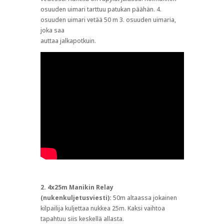
osuuden uimari tarttuu patukan päähän. 4.
osuuden uimari vetää 50 m 3. osuuden uimaria,
joka saa
auttaa jalkapotkuin.
2. 4x25m Manikin Relay
(nukenkuljetusviesti):
50m altaassa jokainen
kilpailija kuljettaa nukkea 25m. Kaksi vaihtoa
tapahtuu siis keskellä allasta.