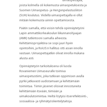
uimaopettajaa,
joista kolmella oli kokemusta uimaopetuksesta ja
Suomen Uimaopetus- ja Hengenpelastusliiton
(SUH) koulutus. Viidellä uimaopettajalla ei ollut
mitään kokemusta uinnin opettamisesta.
Päätin samalla, että voisin tehdä opinnäytetyöni
Lapin ammattikorkeakoulun liikunnanohjaajan
(AMK) tutkintooni samalla aiheesta.
Kehittämisprojektina se sopi juuri hyvin
opintoihini, ja RoiUS:n hallitus otti asian innolla
vastaan. Uimaopettajatkin olivat innolla mukana
alusta asti.
Opinnäytetyön tarkoituksena oli luoda
Rovaniemen Uimaseuralle toimiva
uimaopetustiimi, joka tutkivan oppimisen avulla
pyrkii jatkuvasti uudistamaan ja kehittämään
toimintaa. Tiimin jäsenet olisivat innostuneita
kehittämään itseään, tiimiään ja
uimakoulutoimintaa. Heiltä löytyisi itsereflektointi-,
sosiaalisia- ja ryhmätyöskentelytaitoja.