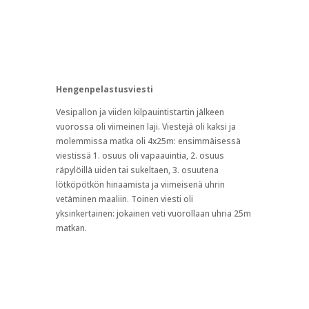
molemmissa matka oli 4x25m: ensimmäisessä
viestissä 1. osuus oli vapaauintia, 2. osuus
räpylöillä uiden tai sukeltaen, 3. osuutena
lötköpötkön hinaamista ja viimeisenä uhrin
vetäminen maaliin. Toinen viesti oli
yksinkertainen: jokainen veti vuorollaan uhria 25m
matkan.
Lopuksi
Tapahtuma onnistui hyvin järjestelyiden ja