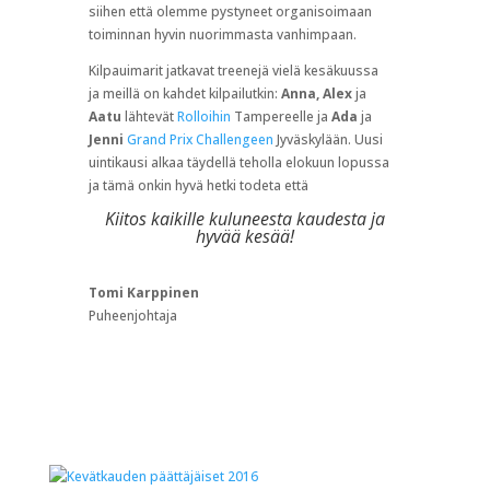
Kiitos kaikille kuluneesta kaudesta ja
hyvää kesää!
Tomi Karppinen
Puheenjohtaja
Uusia uimaopettajia
by
Tomi Karppinen
|
30.4.2016
Uusia
uimaopettajia