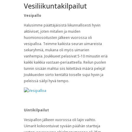
Vesiliikuntakilpailut
Vesipallo
Halusimme päättäjäisistä liikunnallisesti hyvin
aktiiviset, joten mitalien ja muiden
huomionosoitusten jälkeen vuorossa oli
vesipalloa. Teimme kaikista seuran uimareista
sekaryhmiä, mukana oli myös uimarien
vanhempia. Joukkueet pelasivat 5-10 minuutin eriä
kaikki kaikkia vastaan-periaatteella. Reilun puolen
tunnin sisään mahtui siis kiitettävä määrä pelejä!
Joukkueiden siirto kentältä toiselle sujui hyvin ja
peleissä säilyi hyvä tempo.
Uintikilpailut
Vesipallon jälkeen vuorossa oli lajin vaihto.
Uimarit kokoontuivat syvään päähän startteja