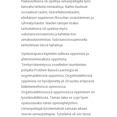
Päätavoitteena oli opettaa uimaopettajille työn
kannalta tärkeitä metataitoja. Näihin kuuluvat
sosiaaliset taidot, itsereflektointitaidot,
elinikäisen oppimisen filosofian sisäistäminen ja
ryhmätyötaidot. Näiden taitojen lisäksi
tarkoituksena oli opettaa myös
substanssiosaamista ja kehittää itse
uimakoulutoimintaa. Substanssiosaamisella
tarkoitetaan tässä lajitaitoja.
Opetustapana käytettiin tutkivaa oppimista ja
yhteistoiminnallista oppimista.
Tiimityöskentelyssä sovellettiin tavoitteiden
pohjalta Problem Based Learningiä eli
ongelmalähtöistä oppimista. Ongelmalähtöistä
oppimista on hyödynnetty yli 20 vuotta erityisesti
lääketieteellisissä opinnoissa.
Ongelmalähtöisessä oppimisessa oppiminen on
työelämälähtöistä. Tämän takia se sopi hyvin
opetustavaksi tähän opinnäytetyöhön.
Uimaopettajat työskentelivät samaan aikaan
seuran uimaopettajina. Työelämä oli siis läsnä