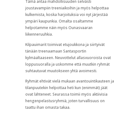
Tämä antaa mahdollisuuden selvästi
joustavampiin treeniaikoihin ja myös helpottaa
kulkemista, koska harjoituksia voi nyt järjestää
ympäri kaupunkia. Omalta osaltamme
helpotamme näin myös Ounasvaaran
liikenneruuhkia.
Kilpauimarit toimivat etujoukkona ja siirtyivät
tänään treenaamaan Santasportin
kylmäaltaaseen. Neuvottelut allasvuoroista ovat
loppusuoralla ja uskomme
että muutkin ryhmät
suhtautuvat muutokseen yhtä avoimesti.
Ryhmät ehtivät vielä mukaan avantouintikauteen ja
tilanpuutekin helpottaa heti kun (enimmät) jäät
ovat lähteneet. Seurassa toimii myös aktiivisia
hengenpelastusryhmiä, joten turvallisuus on
taattu ihan omasta takaa.