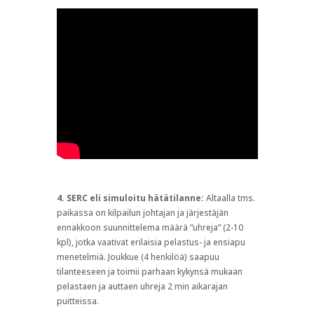
4. SERC eli simuloitu hätätilanne:
Altaalla tms.
paikassa on kilpailun johtajan ja järjestäjän
ennakkoon suunnittelema määrä ”uhreja” (2-10
kpl), jotka vaativat erilaisia pelastus- ja ensiapu
menetelmiä. Joukkue (4 henkilöä) saapuu
tilanteeseen ja toimii parhaan kykynsä mukaan
pelastaen ja auttaen uhreja 2 min aikarajan
puitteissa.