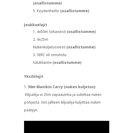
(osallistumme)
Köydenheitto
(osallistumme)
Joukkuelajit
4x50m Sekaviesti
(osallistumme)
4x25m
Nukenkuljetusviesti
(osallistumme)
SERC eli simuloitu
hätätilanne
(osallistumme)
Yksilölajit
50m Manikin Carry (nuken kuljetus):
Kilpailija ui 25m vapaauintia ja sukeltaa nuken
pohjasta. Sen jälkeen kilpailija kuljettaa nuken
päätyyn.