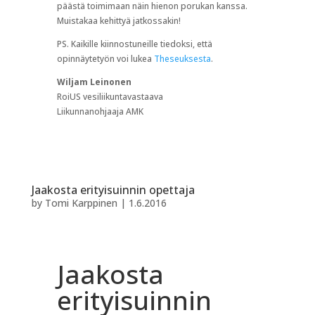
päästä toimimaan näin hienon porukan kanssa.
Muistakaa kehittyä jatkossakin!
PS. Kaikille kiinnostuneille tiedoksi, että
opinnäytetyön voi lukea
Theseuksesta
.
Wiljam Leinonen
RoiUS vesiliikuntavastaava
Liikunnanohjaaja AMK
Jaakosta erityisuinnin opettaja
by
Tomi Karppinen
|
1.6.2016
Jaakosta
erityisuinnin