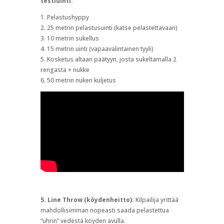
testiuinti:
1. Pelastushyppy
2. 25 metrin pelastusuinti (katse pelastettavaan)
3. 10 metrin sukellus
4. 15 metrin uinti (vapaavalintainen tyyli)
5. Kosketus altaan päätyyn, josta sukeltamalla 2
rengasta + nukke
6. 50 metrin nuken kuljetus
5. Line Throw (köydenheitto):
Kilpailija yrittää
mahdollisimman nopeasti saada pelastettua
”uhrin” vedestä köyden avulla.