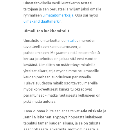
Uimataitoviikolla Vesiliikuntakerho testasi
taitojaan ja sen perusteella Wiljam jakoi omalle
ryhmälleen
uimataitomerkkejä
. Osa sai myös
uimakandidaattimerkin
.
Uimaliiton luokkamitalit
Uimaliitto on tarkoittanut
mitalit
uimareiden
tavoitteelliseen kannustamiseen ja
palkitsemiseen. Me jaamme niitä ensimmäistä
kertaa ja tarkoitus on jatkaa sitä ensi vuoden
keväänä. Uimaliitto on määrittänyt mitaleille
yhteiset aikarajat ja myönsimme ne uimareille
kauden parhaan suorituksen perusteella.
Tulevaisuudessa mitalit osoittavat uimareille
myös konkreettisesti kuinka tulokset ovat
parantuneet – matka rautaisesta kultaiseen on
pitkä mutta antoisa.
Tänä vuonna kultaisen ansaitsivat
Ada Niskala
ja
Jenni Niskanen
. Hyppäys hopeasta kultaiseen
tapahtui tämän kauden aikana, ja se on tulosta
säännöllisestä, ahkerasta, motivoituneesta ja