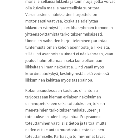
monelle sellaisia liikkeitä ja toimintoja, jotka voivat
olla kuivalla maalla haasteellisia suorittaa.
Varsinaisten uintiliikkeiden harjoittelu on
motorisesti vaativaa, koska se edellyttää
liikkeiden rytmitystä ja eri lihasryhmien toiminnan
yhteensovittamista tarkoituksenmukaisesti.
Uinnin eri vaiheiden harjoitteleminen parantaa
tuntemusta oman kehon asennosta ja liikkeistä,
sillä uinti asennoissa uimari ei näe kehoaan, vaan
joutuu hahmottamaan sekä kontrolloimaan
liikkeitään ilman näköaistia. Uinti vaatii myös
koordinaatiokykyä, keskittymistä sekä vedessä
liikkuminen kehittää myös tasapainoa.
Kokonaisuudessaan koulutus oli antoisa
tarjotessaan hieman erilaisen näkökulman
uinninopetukseen sekä toteutukseen, toki eri
menetelmien tarkoituksenmukaisuuteen ja
toteutukseen tulee harjaantua. Erityisuinnin
toteuttaminen vaatii siis tietoa ja taitoa, mutta
niiden ei tule antaa muodostua esteeksi sen
toteuttamiselle. Parhaat ja toimivimmat tavat