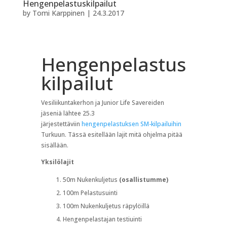
Hengenpelastuskilpailut
by
Tomi Karppinen
|
24.3.2017
Hengenpelastus
kilpailut
Vesiliikuntakerhon ja Junior Life Savereiden
jäseniä lähtee 25.3
järjestettäviin
hengenpelastuksen SM-kilpailuihin
Turkuun. Tässä esitellään lajit mitä ohjelma pitää
sisällään.
Yksilölajit
50m Nukenkuljetus
(osallistumme)
100m Pelastusuinti
100m Nukenkuljetus räpylöillä
Hengenpelastajan testiuinti