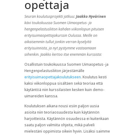
opettaja
Seuran koulutusprojekti jatkuu:
Jaakko Hyvärinen
kävi toukokuussa Suomen Uimaopetus- ja
hengenpelastusliiton kahden viikonlopun pituisen
erityisuimaopettajakurssin Oulussa. Meille on
aikaisemmin tullut jonkin verran kyselyitä
erityisuinnista, ja nyt pystymme vastaamaan
siihenkin. Jaakko kertoo itse enemmän kurssista:
Osallistuin toukokuussa Suomen Uimaopetus- ja
Hengenpelastusliiton järjestämälle
erityisuimaopettajakoulutukseen
. Koulutus kesti
kaksi viikonloppua sisältäen sekä teoriaa että
käytäntöä niin kurssilaisten kesken kuin demo-
uimareiden kanssa.
Koulutuksen aikana nousi esiin paljon uusia
asioita niin teoriaosuudesta kuin käytännön
harjoitteista. Käytännön osuudessa ei kuitenkaan
saatu paljon valmiita ohjeita, mikä palveli
mielestäni oppimista oikein hyvin. Lisäksi saimme