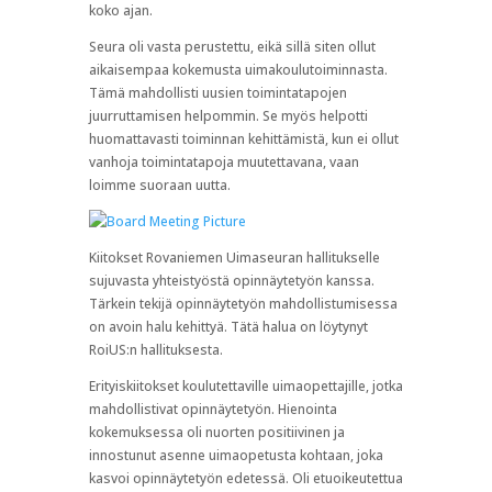
koko ajan.
Seura oli vasta perustettu, eikä sillä siten ollut
aikaisempaa kokemusta uimakoulutoiminnasta.
Tämä mahdollisti uusien toimintatapojen
juurruttamisen helpommin. Se myös helpotti
huomattavasti toiminnan kehittämistä, kun ei ollut
vanhoja toimintatapoja muutettavana, vaan
loimme suoraan uutta.
Kiitokset Rovaniemen Uimaseuran hallitukselle
sujuvasta yhteistyöstä opinnäytetyön kanssa.
Tärkein tekijä opinnäytetyön mahdollistumisessa
on avoin halu kehittyä. Tätä halua on löytynyt
RoiUS:n hallituksesta.
Erityiskiitokset koulutettaville uimaopettajille, jotka
mahdollistivat opinnäytetyön. Hienointa
kokemuksessa oli nuorten positiivinen ja
innostunut asenne uimaopetusta kohtaan, joka
kasvoi opinnäytetyön edetessä. Oli etuoikeutettua