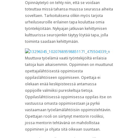
Opinnäytetyö on tehty niin, että se voidaan
toteuttaa missä tahansa muussa seurassa aiheita
soveltaen. Tarkoituksena olikin myös tarjota
urheiluseuroille erilainen tapa kouluttaa omia
työntekijöitään. Nykyajan jatkuvan kehittymisen
kulttuurissa seurojenkin täytyy löytää tapa, jolla
toiminta saadaan kehittymään.
Muuttuva työelämä vaatii työntekijöiltä erilaisia
taitoja kuin aikaisemmin. Oppiminen on muuttunut
opettajalähtöisestä oppimisesta
oppilaslähtöiseen oppimiseen. Opettaja ei
olekaan enää keskipisteessä antamassa
oppijoille valmiiksi pureskeltuja tietoja.
Oppilaslähtöisessä oppimisessa oppilas itse on
vastuussa omasta oppimisestaan ja pyrkii
vastaamaan työelämälähtöisiin oppimistehtäviin.
Opettajan rooli on siirtynyt mentorin rooliksi,
jossa mentorin tehtävänä on mahdollistaa
oppiminen ja ohjata sitä oikeaan suuntaan.