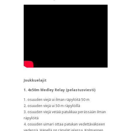
Joukkuelajit
1. 4x50m Medley Relay
(pelastusviesti)
1. osuuden viejä ui ilman räpylöitä 50 m
2. osuuden viejä ui 50 m räpylöillä
3. osuuden viejä vetää patukkaa perässään ilman
räpylöitä
4. osuuden uimari ottaa patukan vedettäväkseen
vedessä. Hänellä on räpylät jalassa. Kolmannen