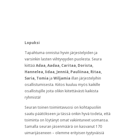
varsinkin lasten viihtyvyyden puolesta. Seura
kiittää
Adaa, Aadaa, Caritaa, Dorista,
Hannelea, Iidaa, Jenniä, Pauliinaa, Ritaa,
Saria, Tomia
ja
Wiljamia
illan järjestelyihin
osallistumisesta. Kiitos kuuluu myös kaikille
osallistujille joita olikin kiitettävästi kaikista
ryhmistä!
Seuran toinen toimintavuosi on kohtapuoliin
saatu päätökseen ja tässä onkin hyvä todeta, että
toiminta on löytänyt omat vakiintuneet uomansa.
Samalla seuran jäsenmäärä on kasvanut 170
uimarijäseneen – olemme erityisen tyytyväisiä
siihen että olemme pystyneet organisoimaan
toiminnan hyvin nuorimmasta vanhimpaan.
Kilpauimarit jatkavat treenejä vielä kesäkuussa
ja meillä on kahdet kilpailutkin:
Anna, Alex
ja
Aatu
lähtevät
Rolloihin
Tampereelle ja
Ada
ja
Jenni
Grand Prix Challengeen
Jyväskylään. Uusi
uintikausi alkaa täydellä teholla elokuun lopussa
ja tämä onkin hyvä hetki todeta että