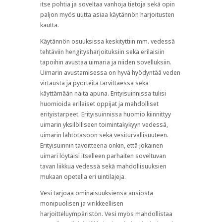
itse pohtia ja soveltaa vanhoja tietoja sekä opin
paljon myös uutta asiaa käytännön harjoitusten
kautta.
Käytännön osuuksissa keskityttiin mm. vedessä
tehtäviin hengitysharjoituksiin sekä erilaisiin
tapoihin avustaa uimaria ja niiden sovelluksiin.
Uimarin avustamisessa on hyvä hyödyntää veden
virtausta ja pyörteitä tarvittaessa sekä
käyttämään näitä apuna. Erityisuinnissa tulisi
huomioida erilaiset oppijat ja mahdolliset
erityistarpeet. Erityisuinnissa huomio kiinnittyy
uimarin yksilölliseen toimintakykyyn vedessä,
uimarin lähtötasoon sekä vesiturvallisuuteen.
Erityisuinnin tavoitteena onkin, että jokainen
uimari löytäisi itselleen parhaiten soveltuvan
tavan liikkua vedessä sekä mahdollisuuksien
mukaan opetella eri uintilajeja.
Vesi tarjoaa ominaisuuksiensa ansiosta
monipuolisen ja virikkeellisen
harjoitteluympäristön. Vesi myös mahdollistaa