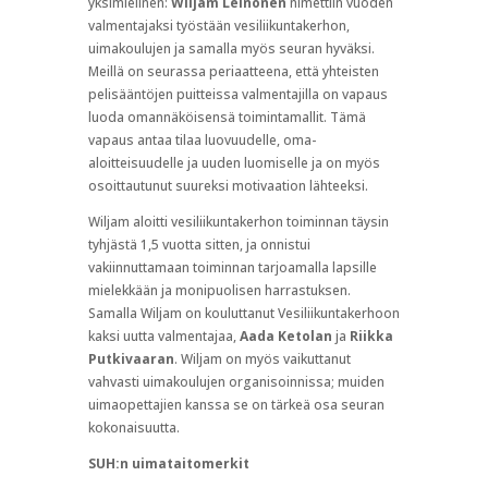
yksimielinen:
Wiljam Leinonen
nimettiin vuoden
valmentajaksi työstään vesiliikuntakerhon,
uimakoulujen ja samalla myös seuran hyväksi.
Meillä on seurassa periaatteena, että yhteisten
pelisääntöjen puitteissa valmentajilla on vapaus
luoda omannäköisensä toimintamallit. Tämä
vapaus antaa tilaa luovuudelle, oma-
aloitteisuudelle ja uuden luomiselle ja on myös
osoittautunut suureksi motivaation lähteeksi.
Wiljam aloitti vesiliikuntakerhon toiminnan täysin
tyhjästä 1,5 vuotta sitten, ja onnistui
vakiinnuttamaan toiminnan tarjoamalla lapsille
mielekkään ja monipuolisen harrastuksen.
Samalla Wiljam on kouluttanut Vesiliikuntakerhoon
kaksi uutta valmentajaa,
Aada Ketolan
ja
Riikka
Putkivaaran
. Wiljam on myös vaikuttanut
vahvasti uimakoulujen organisoinnissa; muiden
uimaopettajien kanssa se on tärkeä osa seuran
kokonaisuutta.
SUH:n uimataitomerkit