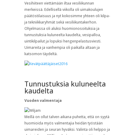
Vesihiiteen viettämään iltaa vesiliikunnan
merkeissä. Edellisellä viikolla oli uimakoulujen
päätöstilaisuus ja nyt kokosimme yhteen oli kilpa-
ja tekniikkaryhmät sekä vesiliikuntakerhon.
Ohjelmassa oli aluksi huomionosoituksia ja
tunnustuksia kuluneelta kaudelta, vesipalloa,
uintikilpailut ja lopuksi hengenpelastusviesti.
Uimareita ja vanhempia oli paikalla altaan ja
katsomon täydeltä.
Tunnustuksia kuluneelta
kaudelta
Vuoden valmentaja
Meillä on ollut talven aikana puhetta, että on syytä
huomioida myös valmentajia heidän työstään
uimareiden ja seuran hyväksi. Valinta oli helppo ja