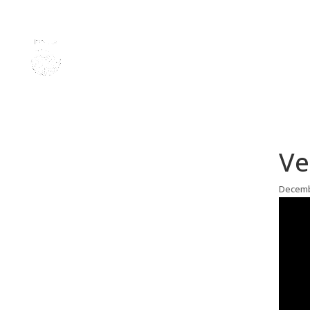
Ve
Decemb