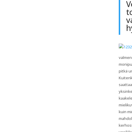
V
t
v
h
valmenn
monipuo
pitkä ur
Kuitenk
saattaa
yksinke
kaakele
mieliku
kuin mi
mahdoll
kerhoss