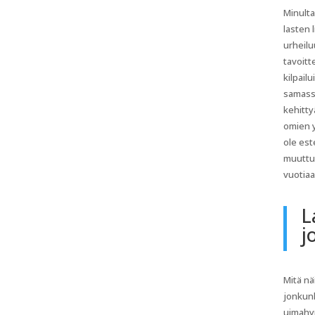
Minulta
lasten 
urheilu
tavoitt
kilpail
samassa
kehitty
omien y
ole est
muuttua
vuotiaa
L
j
Mitä nä
jonkunl
uimahyp