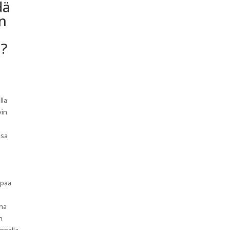
dä
n
a?
lla
vin
nsa
mpää
ina
n