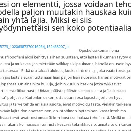
esi on elementti, jossa voidaan teh
odella paljon muutakin hauskaa kui
ain yhtä lajia. Miksi ei siis
yödynnettäisi sen koko potentiaali
Opiskeluaikoinani oma
usfilosofiani alkoi kehittyä siihen suuntaan, että lasten liikunnan täytyy o
lista ja mukavaa. Jos mietitään vaikkapa kilpauimaria, hänellä on usein hy
a takanaan. Pitkä ura takaa tulokset, koska uinti on laji, joka vaatii toistoja.
in jos lasta aletaan uittamaan liian paljon liian nuorena, hänen motivaatio
 lopahtaa. On aina niitä hulluja, (joihin kuulun itsekin) jotka tykkäävät
rtaisesta liikunnasta. Uidaan päästä päähän samaa allasta ja ”lasketaan
ita” pohjassa. Kuitenkin uskon, että suurin osa lapsista, joilla on hyvä
vitus ja tarve tehdä erilaisia asioita, eivät motivoidu tästä. Vieläkin tärkeä
nkään lajitaidon opettaminen, on intohimon löytäminen. Vasta intohimo
istaa tarvittavat toistomäärät kun lapsi itse haluaa tehdä niitä. Meillä on a
a mukana kolmasosan tunnista kestävä tekniikkaosio: uimataito on kaike