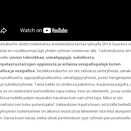
kuntakerho aloitti toimintansa ensimmäistä kertaa syksyllä 2014. Suurena v
istää eri vesiliikunnan lajit yhden ryhmän toiminnan alle. Tarkoituksena oli 
isille
uinnin tekniikkaa, uimahyppyjä, sukellusta,
pelastustaitojen oppimista ja erilaisia vesipallopelejä kuten
lloa ja vesipalloa
. Vesiliikuntakerho on siis sekoitus uintiryhmää, uimak
llojoukkuetta, uppopallojoukkuetta, uimahyppyryhmää, junior hengenpel
ja sukellusryhmää. Tämä kaikki on yhdessä paketissa. Kuulostaa paljolta,
ta se on mielestäni luonnollinen tapa toimia. Vesi on elementti, jossa void
istaa todella paljon muutakin hauskaa kuin vain yhtä lajia. Miksi ei siis
ettäisi sen koko potentiaalia? Vaikeuksien kautta koen, että tällä hetkell
yksyinen toimintamme on alkanut muistuttaa lähemmin sitä mitä alunperi
in. Harva tosin tietää, mitkä olivat perimmäiset syyt ryhmän perustamiselle