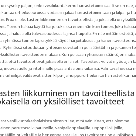
 on kyselty paljon, onko vesiliikuntakerho harrastetoimintaa. Itse en näe, 
liikuntaa urheiluseuroissa voitaisiin jakaa harrastetoimintaan ja kilpa- ja h
un. Eroa ei ole. Lasten liikkuminen on tavoitteellista ja jokaisella on yksilöll
eet. Toinen haluaa käydä harjoituksissa enemmän kuin toinen. Joku halua
uissa ja haluaa olla tulevaisuudessa lajinsa huipulla. En näe mitään estettä, 
 ryhmässä toinen lapsi tykkää käydä harjoituksissa ja hänen tavoitteens
ä. Ryhmässä sitoudutaan yhteisiin sovittuihin pelisääntöihin ja jokainen t
ksilöllisten tavoitteiden mukaan. Kun pelataan yhteisten sääntöjen mukaa
että, että tavoitteet ovat jokaisella erilaiset. Tavoitteet voivat myös ajan 
, motivaatiolle ja intohimolle pitää antaa oma-aikansa. Valintavaiheessa n
na urheilijat valitsevat sitten kilpa- ja huippu-urheilun tai harrasteliikunna
asten liikkuminen on tavoitteellista
okaisella on yksilölliset tavoitteet
istä vesiliikuntakerholaisista sitten tulee, mitä vain. Koen, että olemme
ainen perustaso kilpauinnille, vesipallonpelaajille, uppopalloilijoille,
pääjille, sukeltajille ja hengenpelastajille. Jos tavoitteena on elinikäisen