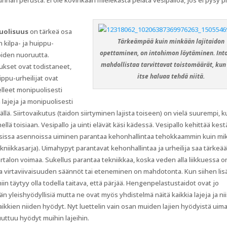
kunnan perusta. Ei ole kovinkaan mielekästä pelata vesipalloa, jos ei pysy pi
uolisuus
on tärkeä osa
Tärkeämpää kuin minkään lajitaidon
n kilpa- ja huippu-
opettaminen, on intohimon löytäminen. In
oiden nuoruutta.
mahdollistaa tarvittavat toistomäärät, kun 
ukset ovat todistaneet,
itse haluaa tehdä niitä.
ippu-urheilijat ovat
elleet monipuolisesti
a lajeja ja monipuolisesti
sällä. Siirtovaikutus (taidon siirtyminen lajista toiseen) on vielä suurempi, ku
hellä toisiaan. Vesipallo ja uinti elävät käsi kädessä. Vesipallo kehittää kes
aisissa asennoissa uiminen parantaa kehonhallintaa tehokkaammin kuin mi
(tekniikkasarja). Uimahypyt parantavat kehonhallintaa ja urheilija saa tärkeä
rtalon voimaa. Sukellus parantaa tekniikkaa, koska veden alla liikkuessa o
a virtaviivaisuuden säännöt tai eteneminen on mahdotonta. Kun siihen lisä
niin täytyy olla todella taitava, että pärjää. Hengenpelastustaidot ovat jo
än yleishyödyllisiä mutta ne ovat myös yhdistelmä näitä kaikkia lajeja ja ni
aikkien niiden hyödyt. Nyt luettelin vain osan muiden lajien hyödyistä uimar
uuttuu hyödyt muihin lajeihin.