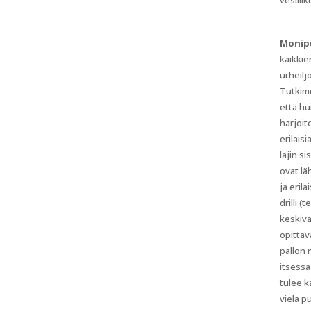
vesilii
Monip
kaikkie
urheilj
Tutkim
että hu
harjoit
erilaisi
lajin si
ovat lä
ja eril
drilli 
keskiva
opittav
pallon 
itsessä
tulee k
vielä p