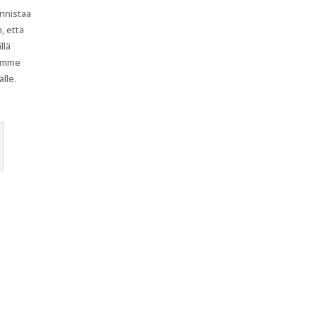
onnistaa
, että
llä
simme
lle.