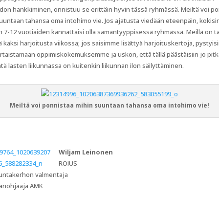
don hankkiminen, onnistuu se erittäin hyvin tässä ryhmässä. Meiltä voi p
uuntaan tahansa oma intohimo vie. Jos ajatusta viedään eteenpäin, kokisin
n 7-12 vuotiaiden kannattaisi olla samantyyppisessä ryhmässä. Meillä on tä
ä kaksi harjoitusta viikossa; jos saisimme lisättyä harjoituskertoja, pystyi
taistamaan oppimiskokemuksemme ja uskon, että tällä päästäisiin jo pitkä
tä lasten liikunnassa on kuitenkin liikunnan ilon säilyttäminen.
Meiltä voi ponnistaa mihin suuntaan tahansa oma intohimo vie!
Wiljam Leinonen
ROIUS
kuntakerhon valmentaja
nanohjaaja AMK