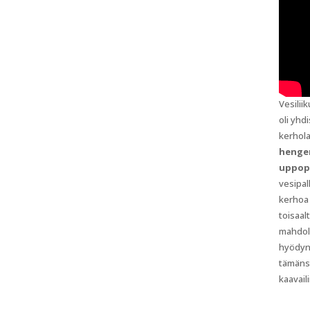
Vesilii
oli yhd
kerhola
hengen
uppopa
vesipa
kerhoa 
toisaal
mahdoll
hyödynn
tämäns
kaavail