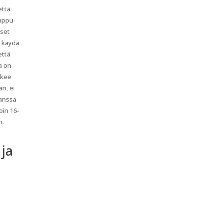
että
uippu-
iset
a käydä
että
a on
ekee
n, ei
kanssa
oin 16-
n.
 ja