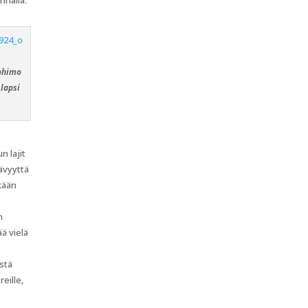
nnalla.
tohimo
lapsi
n lajit
tävyyttä
kään
ä
n
ä vielä
istä
eille,