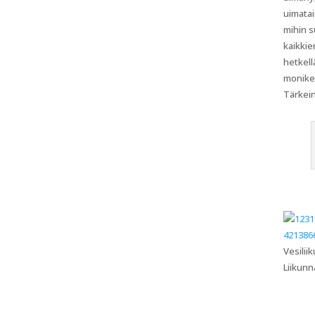
uimatai
mihin s
kaikkie
hetkell
moniker
Tärkein
Vesilii
Liikun